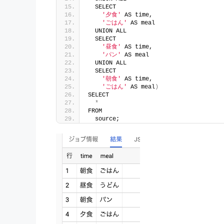
  SELECT
'夕食'
 AS time,
'ごはん'
 AS meal
  UNION ALL
  SELECT
'昼食'
 AS time,
'パン'
 AS meal
  UNION ALL
  SELECT
'朝食'
 AS time,
'ごはん'
 AS meal
)
SELECT
*
FROM
  source;