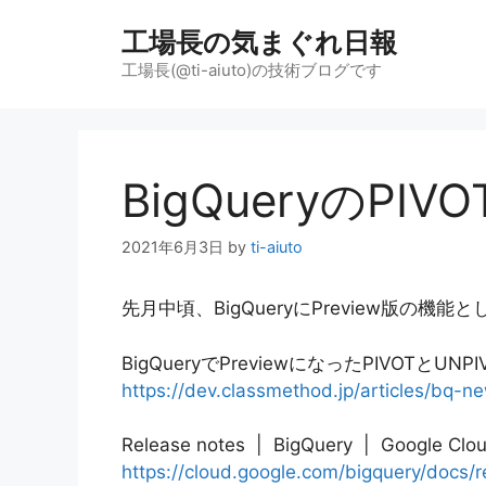
コ
工場長の気まぐれ日報
ン
テ
工場長(@ti-aiuto)の技術ブログです
ン
ツ
へ
ス
BigQueryのP
キ
ッ
2021年6月3日
by
ti-aiuto
プ
先月中頃、BigQueryにPreview版の機能と
BigQueryでPreviewになったPIVOTとUNPIV
https://dev.classmethod.jp/articles/bq-ne
Release notes | BigQuery | Google Clo
https://cloud.google.com/bigquery/docs