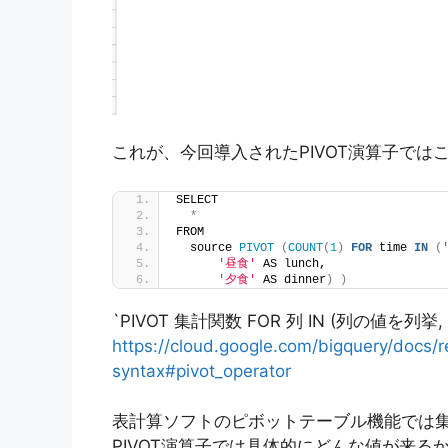
これが、今回導入されたPIVOT演算子では
SELECT
*
FROM
  source 
PIVOT
(
COUNT
(
1
)
FOR
 time 
IN
(
'昼食'
 AS lunch,
'夕食'
 AS dinner
)
)
`PIVOT 集計関数 FOR 列 IN (列の値を列
https://cloud.google.com/bigquery/docs/
syntax#pivot_operator
表計算ソフトのピボットテーブル機能では集計
PIVOT演算子では具体的にどんな値が来