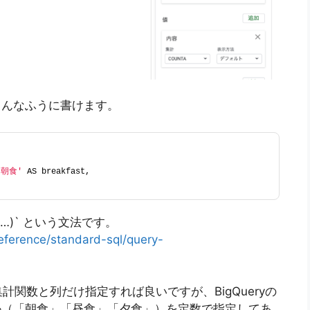
こんなふうに書けます。
'朝食'
 AS breakfast,
挙, …)` という文法です。
reference/standard-sql/query-
関数と列だけ指定すれば良いですが、BigQueryの
るか（「朝食」「昼食」「夕食」）を定数で指定してあ