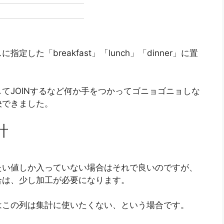
た「breakfast」「lunch」「dinner」に置
てJOINするなど何か手をつかってゴニョゴニョしな
決できました。
計
たい値しか入っていない場合はそれで良いのですが、
合は、少し加工が必要になります。
はこの列は集計に使いたくない、という場合です。